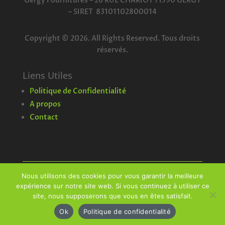
Gergy Fournitures – 26 RUE CHARIOT 71590 GERGY
–
SIRET 83101102800014
Copyright © 2026. All Rights Reserved. Tous droits
réservés.
Liens Utiles
Politique de Confidentialité
A propos
Contact
Nous utilisons des cookies pour vous garantir la meilleure
expérience sur notre site web. Si vous continuez à utiliser ce
© 2026 Gergy Fournitures Horticoles – Conception
site, nous supposerons que vous en êtes satisfait.
et hébergement
Hybris
Ok
Politique de confidentialité