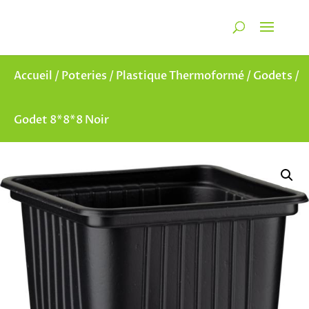
Recherche
de
RECHERCHER
produits
Accueil
/
Poteries
/
Plastique Thermoformé
/
Godets
/
Godet 8*8*8 Noir