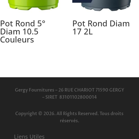
Pot Rond 5°
Pot Rond Diam
Diam 10.5
17 2L
Couleurs
Gergy Fournitures – 26 RUE CHARIOT 71590 GERGY
–
SIRET 83101102800014
Copyright © 2026. All Rights Reserved. Tous droits
réservés.
Liens Utiles