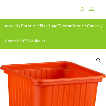
Recherche
de
RECHERCHER
produits
Accueil
/
Poteries
/
Plastique Thermoformé
/
Godets
/
Godet 8*8*7 Couleurs