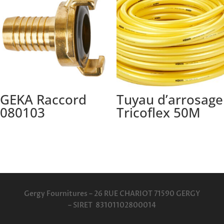
GEKA Raccord
Tuyau d’arrosage
080103
Tricoflex 50M
Gergy Fournitures – 26 RUE CHARIOT 71590 GERGY
–
SIRET 83101102800014